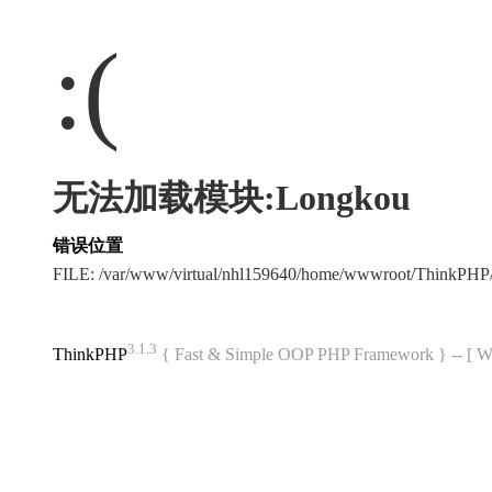
:(
无法加载模块:Longkou
错误位置
FILE: /var/www/virtual/nhl159640/home/wwwroot/ThinkPH
3.1.3
ThinkPHP
{ Fast & Simple OOP PHP Framework } -- 