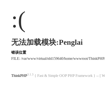
:(
无法加载模块:Penglai
错误位置
FILE: /var/www/virtual/nhl159640/home/wwwroot/ThinkPH
3.1.3
ThinkPHP
{ Fast & Simple OOP PHP Framework } -- 